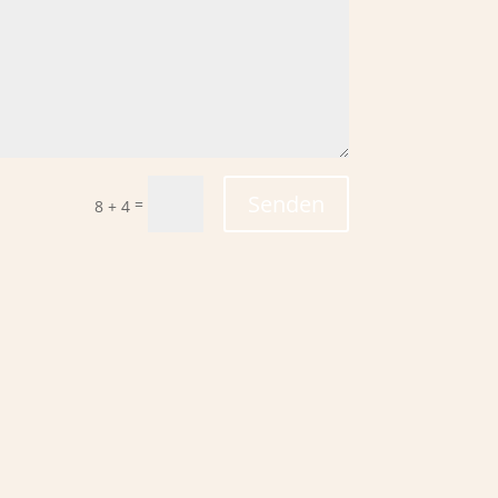
Senden
=
8 + 4