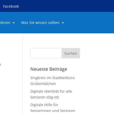
Facebook
ohnen
Was Sie wissen sollten
n
Neueste Beiträge
Singkreis im Stadtteilbüro
Grübentälchen
Digitale Identität für alle
Senioren (Dig-Id)
Digitale Hilfe für
Seniorinnen und Senioren